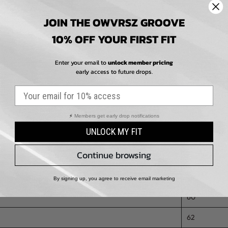
23.5
60.5
JOIN THE OWVRSZ GROOVE
24
62
10% OFF YOUR FIRST FIT
24.5
63.5
Enter your email to
unlock member pricing
early access to future drops.
25
65
⚡
Members get early drop notifications
UNLOCK MY FIT
Continue browsing
e Length
Shoulder
cm
By signing up, you agree to receive email marketing
60
62