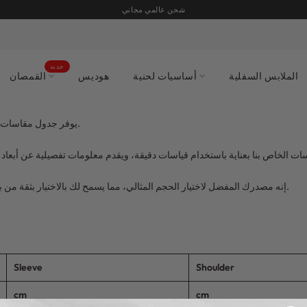
شحن عالمي مجاني
جديد
الملابس السفلية
أساسيات لحنية
هوديس
القمصان
يوفر جدول مقاسات اوفرسايز إرشادات شاملة لضمان العثور على المقاس المثالي لأسلوبك الفريد.
إنه مصدرك المفضل لاختيار الحجم المثالي، مما يسمح لك بالاختيار بثقة من بين مجموعة خيارات الملابس لدينا وضمان الراحة والأناقة المصممة خصيصًا لك.
Sleeve
Shoulder
cm
cm