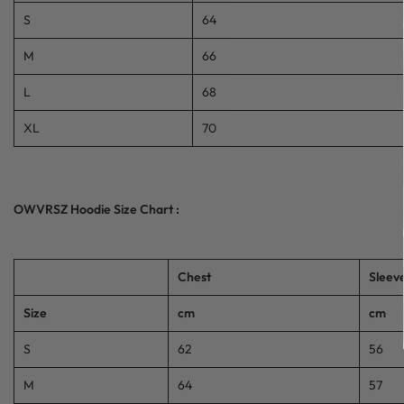
S
64
M
66
L
68
XL
70
OWVRSZ Hoodie Size Chart :
Chest
Sleev
Size
cm
cm
S
62
56
M
64
57