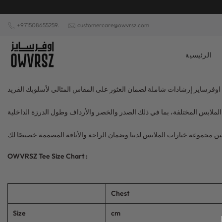
الانتقال
إلى
+971508655259.
customercare@owvrsz.com
المحتوى
الرئيسية
OWVRSZ Tee Size Chart :
Chest
Size
cm