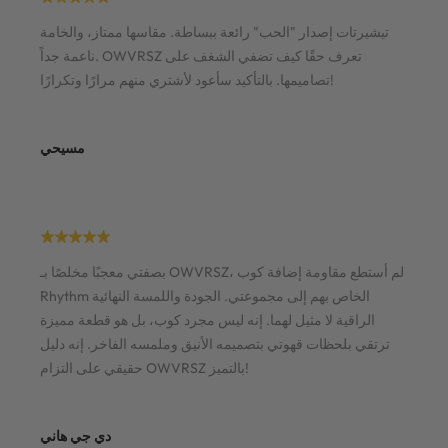
تيشيرتات إصدار "الحب" رائعة ببساطة. مقاسها ممتاز، والخامة
ناعمة جداً. OWVRSZ تعرف حقًا كيف تضفي الشغف على
تصاميمها. بالتأكيد سأعود لأشتري منهم مرارًا وتكرارًا!
مسيحي
بصفتي معجبًا مخلصًا بـ OWVRSZ، لم أستطع مقاومة إضافة كوب
Rhythm الخاص بهم إلى مجموعتي. الجودة واللمسة النهائية
الراقية لا مثيل لهما. إنه ليس مجرد كوب، بل هو قطعة مميزة
ترتقي بلحظات قهوتي بتصميمه الأنيق وملمسه الفاخر. إنه دليل
حقيقي على التزام OWVRSZ بالتميز!
دي جي هاني