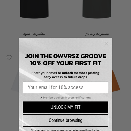
تيشيرت رمادي
تيشيرت اسود
Dhs. 225.00
Dhs. 225.00
JOIN THE OWVRSZ GROOVE
10% OFF YOUR FIRST FIT
Enter your email to
unlock member pricing
early access to future drops.
⚡
Members get early drop notifications
UNLOCK MY FIT
Continue browsing
By signing up, you agree to receive email marketing