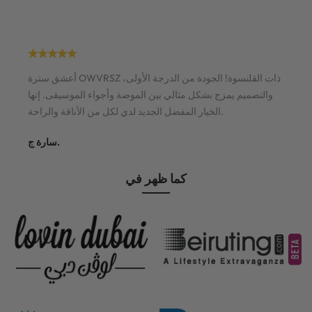
أعشق سترة OWVRSZ ذات القلنسوة! الجودة من الدرجة الأولى،
والتصميم يمزج بشكل مثالي بين الموضة وأجواء الموسيقى. إنها
الخيار المفضل الجديد لدي لكل من الأناقة والراحة.
سارة ج.
كما ظهر في