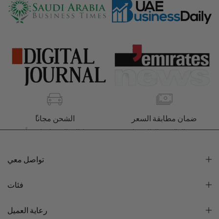
ضمان مطابقة السعر
ًالشحن مجانا
وفر المال عند الطلب منا
اطلب اليوم، استلم غداً
تواصل معي
فئات
رعاية العميل