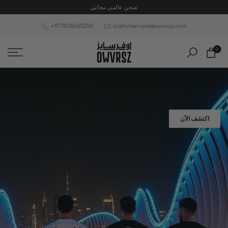
شحن عالمي مجاني
الانتقال
إلى
+971508655259.
customercare@owvrsz.com
المحتوى
0
اكتشف الآن