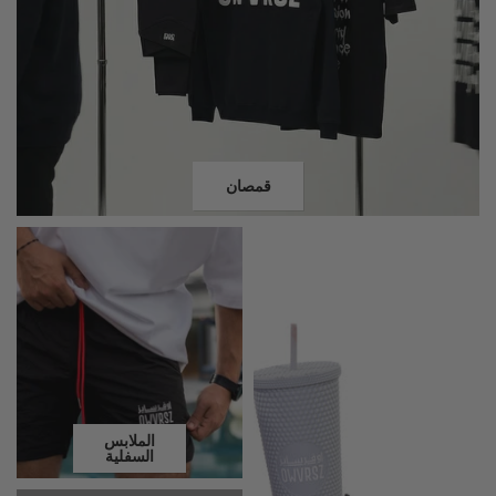
قمصان
الملابس
السفلية